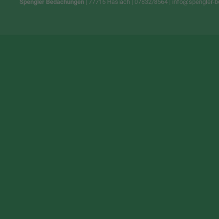
Spengler Bedachungen
| 77716 Haslach | 07832/8564 |
info@spengler-